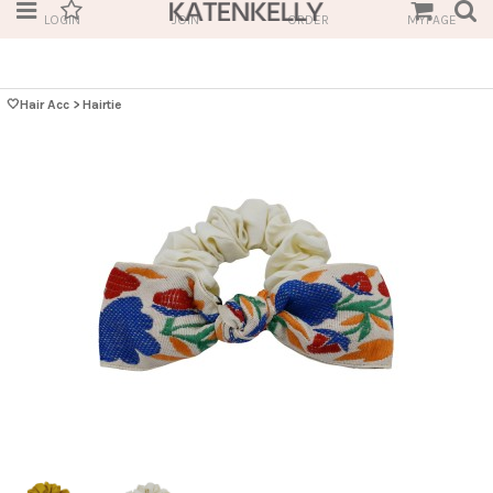
LOGIN
JOIN
ORDER
MYPAGE
🤍Hair Acc
>
Hairtie