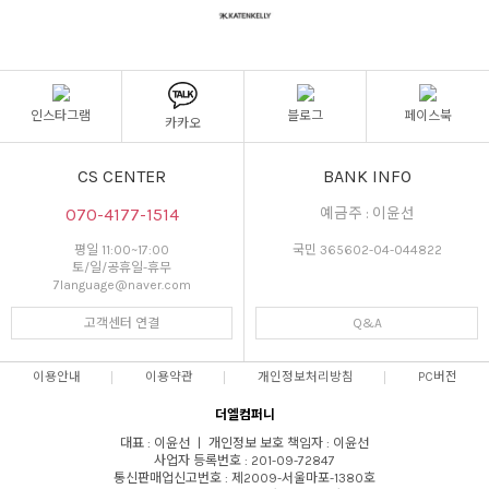
인스타그램
블로그
페이스북
카카오
CS CENTER
BANK INFO
070-4177-1514
예금주 : 이윤선
평일 11:00~17:00
국민 365602-04-044822
토/일/공휴일-휴무
7language@naver.com
고객센터 연결
Q&A
이용안내
이용약관
개인정보처리방침
PC버전
더엘컴퍼니
대표 : 이윤선 ㅣ 개인정보 보호 책임자 : 이윤선
사업자 등록번호 : 201-09-72847
통신판매업신고번호 : 제2009-서울마포-1380호