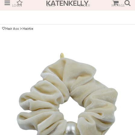
LOGIN
JOIN
ORDER
MYPAGE
🤍Hair Acc
>
Hairtie