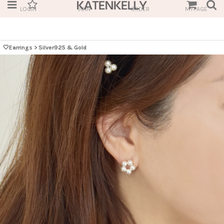
LOGIN
JOIN
ORDER
MYPAGE
🤍Earrings
>
Silver925 & Gold